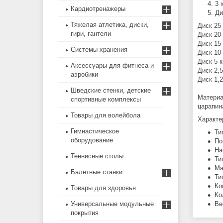
3 
Кардиотренажеры
Ди
Тяжелая атлетика, диски,
Диск 25
гири, гантели
Диск 20 
Диск 15 
Системы хранения
Диск 10 
Диск 5 к
Аксессуары для фитнеса и
Диск 2,5
аэробики
Диск 1,2
Шведские стенки, детские
Материа
спортивные комплексы
царапин
Товары для волейбола
Характе
Гимнастическое
Ти
оборудование
По
На
Теннисные столы
Ти
Ма
Балетные станки
Ти
Ко
Товары для здоровья
Ко
Универсальные модульные
Ве
покрытия