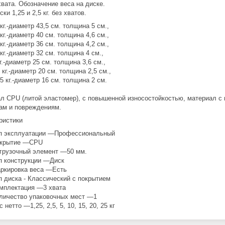
хвата. Обозначение веса на диске.
ски 1,25 и 2,5 кг. без хватов.
 кг.-диаметр 43,5 см. толщина 5 см.,
кг.-диаметр 40 см. толщина 4,6 см.,
кг.-диаметр 36 см. толщина 4,2 см.,
кг.-диаметр 32 см. толщина 4 см.,
г.-диаметр 25 см. толщина 3,6 см.,
 кг.-диаметр 20 см. толщина 2,5 см.,
5 кг.-диаметр 16 см. толщина 2 см.
л CPU (литой эластомер), с повышенной износостойкостью, материал с 
ам и повреждениям.
ристики
п эксплуатации —Профессиональный
крытие —CPU
грузочный элемент —50 мм.
п конструкции —Диск
ркировка веса —Есть
п диска - Классический с покрытием
мплектация —3 хвата
личество упаковочных мест —1
с нетто —1,25, 2,5, 5, 10, 15, 20, 25 кг