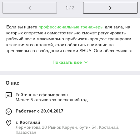
1
/ 2
Если вы ищете
профессиональные тренажеры
для зала, на
которых спортсмен самостоятельно сможет регулировать
рабочий вес и максимально приблизить процесс тренировки
к занятиям со штангой, стоит обратить внимание на
тренажеры со свободными весами SHUA. Они обеспечивают
максимальный уровень безопасности и правильную
Показать всё
биомеханику движений. Купить тренажеры на свободных
весах по приятной цене Казахстане есть возможность на
сайте специализированной компании «TDK-FITNESS».
О нас
Особенности тренажеров на свободных
Рейтинг не сформирован
весах
Менее 5 отзывов за последний год
Компания SHUA - один из наиболее крупных мировых
Работает с 20.04.2017
производителей коммерческого фитнес-оборудования. Ее
тренажеры разработаны с учетом требований
г. Костанай
профессионального спорта и многолетних исследований в
Лермонтова 28 Рынок Керуен, бутик 54, Костанай,
Казахстан
области эргономики. Представленные на сайте тренажеры сс
подойдут как для опытных атлетов, так и для начинающих