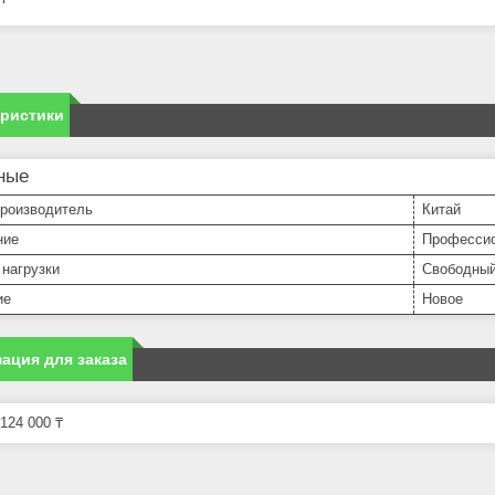
еристики
ные
производитель
Китай
ние
Професси
нагрузки
Свободный
ие
Новое
ация для заказа
124 000 ₸