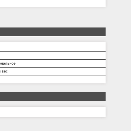
ональное
 вес