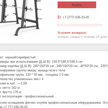
Купить
+7 (777) 636-33-20
возврат товара в течение 14 дне
ет: черный/серебристый
змеры при использовании (Д.Ш.B): 218,5*148,5*248,5 см
змер коробки (Д.Ш.B): 245*150*20 см., 245*150*20 см., 40*50*20 см., 220*
енируемые группы мышц: мышцы всего тела
офильная труба: 120 * 50 мм., толщина 2.0 мм
личество упаковочных мест 4
ъем м.куб. —1,59
с нетто 162 кг
с брутто 176 кг
п эксплуатации - профессиональный
сное оснащение фитнес клубов профессиональным оборудованием. Оста
p +7 777 636-33-20