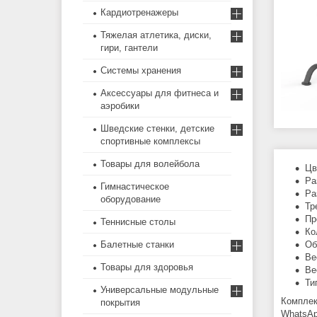
Кардиотренажеры
Тяжелая атлетика, диски,
гири, гантели
Системы хранения
Аксессуары для фитнеса и
аэробики
Шведские стенки, детские
спортивные комплексы
Товары для волейбола
Цв
Ра
Гимнастическое
Ра
оборудование
Тр
Пр
Теннисные столы
Ко
Об
Балетные станки
Ве
Товары для здоровья
Ве
Ти
Универсальные модульные
Комплек
покрытия
WhatsAp