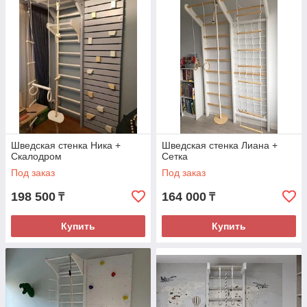
покрывается в 2 слоя мебельным лаком или краской в
зависимости от дизайна
Шведская стенка Ника +
Шведская стенка Лиана +
Скалодром
Сетка
Под заказ
Под заказ
198 500
164 000
₸
₸
Купить
Купить