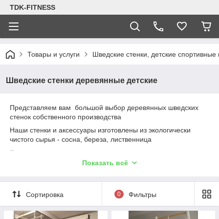
TDK-FITNESS
Товары и услуги
Шведские стенки, детские спортивные
Шведские стенки деревянные детские
Представляем вам большой выбор деревянных шведских
стенок собственного производства
Наши стенки и аксессуары изготовлены из экологически
чистого сырья - сосна, береза, лиственница
Спортивные комплексы, которые выполнены из дерева с
наибольшей вероятностью впишутся в ваш домашний
Показать всё
интерьер
Деревянная конструкция выдерживает нагрузку 100-120 кг,
поэтому даже взрослые смогут тренироваться шведской
Сортировка
0
Фильтры
стенке
Шлифовка поверхности выполнена в 3 этапа, а также