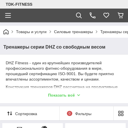
TDK-FITNESS
Товары и услуги
Силовые тренажеры
Тренажеры се
Тренажеры серии DHZ со свободным весом
DHZ Fitness - один из крупнейших производителей
профессионального фитнес-оборудования в мире,
прошедший сертификацию ISO-9001. Вы будете приятно
впечатлены ассортиментом, качеством и ценами.
Конструкция тренажеров DHZ рассчитана на продуктивные
тренировки в сочетании с удобством и безопасностью.
Показать всё
Ассортимент бренда представлен несколькими
линейками,предназначеных для использования в фитнес-
клубах, спортивных школах, оздоровительных и
Сортировка
0
Фильтры
реабилитационных центрах. Тренажеры DHZ Fitness
отличается эргономичным дизайном. Мы с удовольствием
поделимся опытом и поможем подобрать нужное