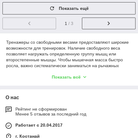
Показать ещё
1
/ 3
Тренажеры со свободными весами предоставляют широкие
возможности для тренировок. Наличие свободного веса
позволяет нагружать определенную группу мышц или
второстепенные мышцы. Чтобы мышечная масса быстро
росла, важно систематически заниматься на рычажных
тренажерах с постепенным увеличением веса. Широкий
Показать всё
ассортимент
силовых тренажеров
со свободными весами
DHZ в Казахстане представлен в интернет-магазине «TDK-
FITNESS».
О нас
Тренажеры рычажные DHZ - качество
Рейтинг не сформирован
проверенное временем
Менее 5 отзывов за последний год
DHZ Fitness является одним из наиболее известных в мире
Работает с 20.04.2017
производителей силовых тренажеров. Ее продукция уже
успела завоевать доверие в разных уголках мира и
г. Костанай