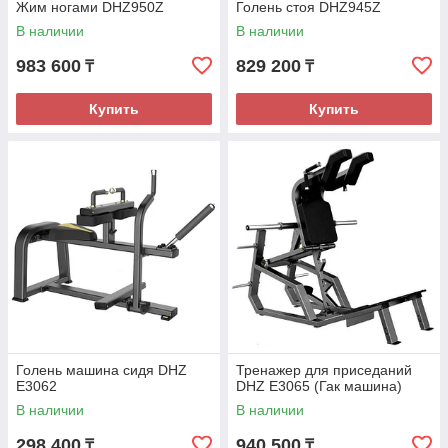
Жим ногами DHZ950Z
Голень стоя DHZ945Z
В наличии
В наличии
983 600
829 200
₸
₸
Купить
Купить
Голень машина сидя DHZ
Тренажер для приседаний
E3062
DHZ E3065 (Гак машина)
В наличии
В наличии
298 400
940 500
₸
₸