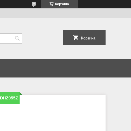
Корзина
Корзина
 DHZ955Z