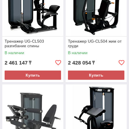
Тренажер UG-CL503
Тренажер UG-CL504 жим от
разгибание спины
груди
В наличии
В наличии
2 461 147
2 428 054
₸
₸
Купить
Купить