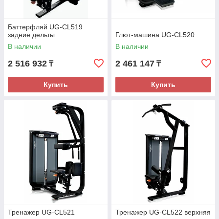
Баттерфляй UG-CL519
задние дельты
Глют-машина UG-CL520
В наличии
В наличии
2 516 932
2 461 147
₸
₸
Купить
Купить
Тренажер UG-CL521
Тренажер UG-CL522 верхняя