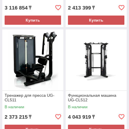
3 116 854
2 413 399
₸
₸
Купить
Купить
Тренажер для пресса UG-
Функциональная машина
CL511
UG-CL512
В наличии
В наличии
2 373 215
4 043 919
₸
₸