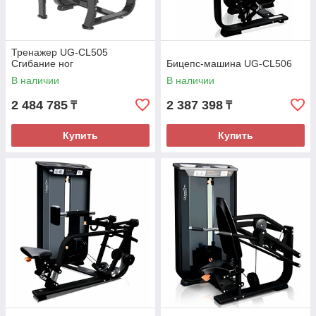
Тренажер UG-CL505
Сгибание ног
Бицепс-машина UG-CL506
В наличии
В наличии
2 484 785
2 387 398
₸
₸
Купить
Купить