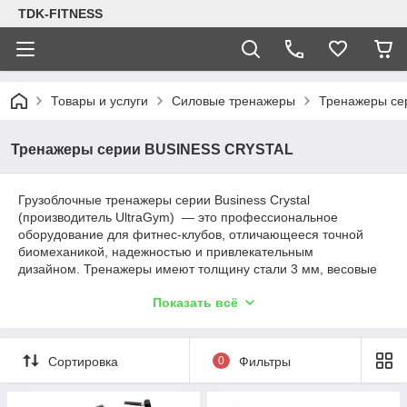
TDK-FITNESS
Товары и услуги
Силовые тренажеры
Тренажеры се
Тренажеры серии BUSINESS CRYSTAL
Грузоблочные тренажеры серии Business Crystal
(производитель UltraGym) — это профессиональное
оборудование для фитнес-клубов, отличающееся точной
биомеханикой, надежностью и привлекательным
дизайном. Тренажеры имеют толщину стали 3 мм, весовые
плиты от 100 кг и выше, тросы повышенной прочности,
Показать всё
обеспечивая плавную и бесшумную работу тренажеров
Сортировка
0
Фильтры