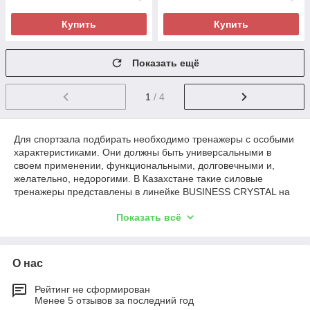
Купить
Купить
Показать ещё
1
/ 4
Для спортзала подбирать необходимо тренажеры с особыми
характеристиками. Они должны быть универсальными в
своем применении, функциональными, долговечными и,
желательно, недорогими. В Казахстане такие силовые
тренажеры представлены в линейке BUSINESS CRYSTAL на
сайте компании «TDK-FITNESS». Они спроектированы с
Показать всё
учетом реальных условий эксплуатации и способны
выдерживать интенсивные нагрузки в условиях ежедневного
большого потока людей. Тут такие
силовые тренажеры
для
зала купить можно по демократичной цене и с гарантией от
О нас
12 месяцев.
Рейтинг не сформирован
Менее 5 отзывов за последний год
Особенности представленных силовых