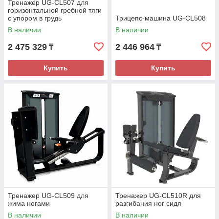
Тренажер UG-CL507 для
горизонтальной гребной тяги
с упором в грудь
Трицепс-машина UG-CL508
В наличии
В наличии
2 475 329
2 446 964
₸
₸
Купить
Купить
Тренажер UG-CL509 для
Тренажер UG-CL510R для
жима ногами
разгибания ног сидя
В наличии
В наличии