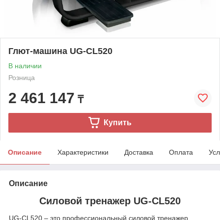
Глют-машина UG-CL520
В наличии
Розница
2 461 147
₸
Купить
Описание
Характеристики
Доставка
Оплата
Усл
Описание
Силовой тренажер UG-CL520
UG‑CL520 – это профессиональный силовой тренажер,