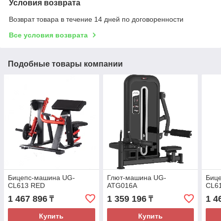
Условия возврата
Возврат товара в течение 14 дней по договоренности
Все условия возврата
Подобные товары компании
Бицепс-машина UG-
Глют-машина UG-
Биц
CL613 RED
ATG016A
CL6
1 467 896
1 359 196
1 4
₸
₸
Купить
Купить