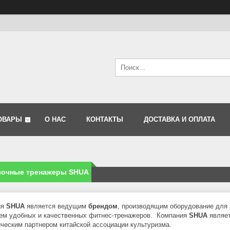
ОВАРЫ
О НАС
КОНТАКТЫ
ДОСТАВКА И ОПЛАТА
лочные тренажеры SHUA
ия
SHUA
является ведущим
брендом
, производящим оборудование для 
ем удобных и качественных фитнес-тренажеров. Компания
SHUA
являет
ическим партнером китайской ассоциации культуризма.