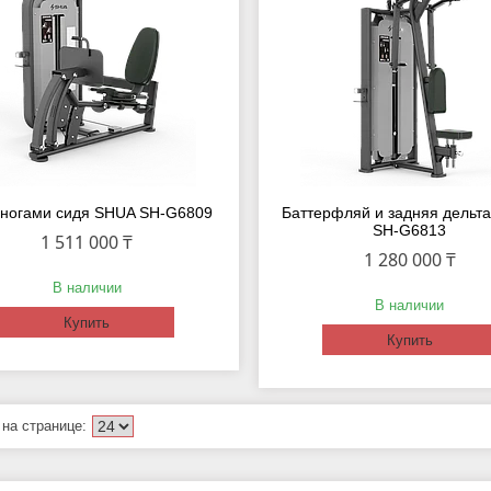
ногами сидя SHUA SH-G6809
Баттерфляй и задняя дельт
SH-G6813
1 511 000 ₸
1 280 000 ₸
В наличии
В наличии
Купить
Купить