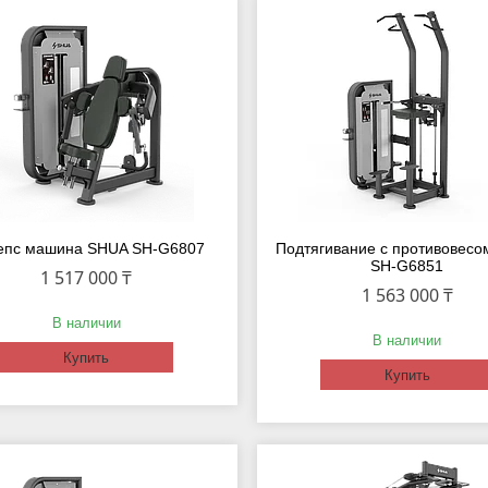
епс машина SHUA SH-G6807
Подтягивание с противовес
SH-G6851
1 517 000 ₸
1 563 000 ₸
В наличии
В наличии
Купить
Купить