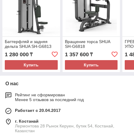
Баттерфляй и задняя
Вращение торса SHUA
ГРЕ
дельта SHUA SH-G6813
SH-G6818
УПО
1 280 000
1 357 600
1 4
₸
₸
Купить
Купить
О нас
Рейтинг не сформирован
Менее 5 отзывов за последний год
Работает с 20.04.2017
г. Костанай
Лермонтова 28 Рынок Керуен, бутик 54, Костанай,
Казахстан