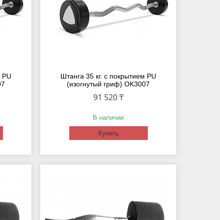
м PU
Штанга 35 кг. с покрытием PU
07
(изогнутый гриф) OK3007
91 520 ₸
В наличии
Купить