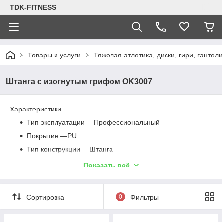
TDK-FITNESS
Товары и услуги
Тяжелая атлетика, диски, гири, гантел
Штанга с изогнутым грифом OK3007
Характеристики
Тип эксплуатации —Профессиональный
Покрытие —PU
Тип конструкции —Штанга
Маркировка веса —Есть
Показать всё
Диаметр ручки хвата —28 мм
Комплектация —Насечки для хвата
Сортировка
0
Фильтры
Количество упаковочных мест —1
Вес нетто —10, 15, 20, 25, 30, 35, 40, 45, 50 кг.