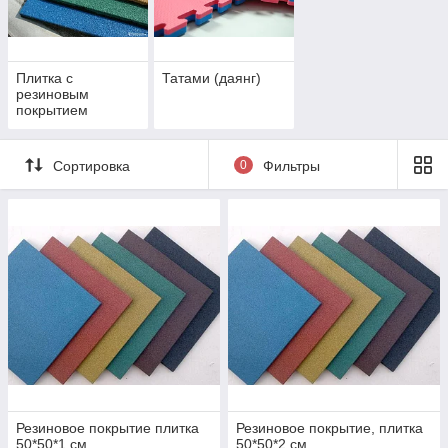
значительно проще, чем большие рулоны линолеума;
Ремонтопригодность. Модульная структура пола
дает возможность замены отдельных поврежденных
плиток без замены напольного покрытия целиком;
Плитка с
Татами (даянг)
резиновым
Легкость ухода. Напольная плитка ПВХ не
покрытием
притягивает пыль и моется любыми растворителями;
Сортировка
0
Фильтры
Резиновое покрытие плитка
Резиновое покрытие, плитка
50*50*1 см
50*50*2 см