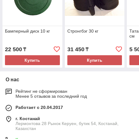
Бамперный диск 10 кг
Стронгбэг 30 кг
Тата
см
22 500
31 450
5 5
₸
₸
Купить
Купить
О нас
Рейтинг не сформирован
Менее 5 отзывов за последний год
Работает с 20.04.2017
г. Костанай
Лермонтова 28 Рынок Керуен, бутик 54, Костанай,
Казахстан