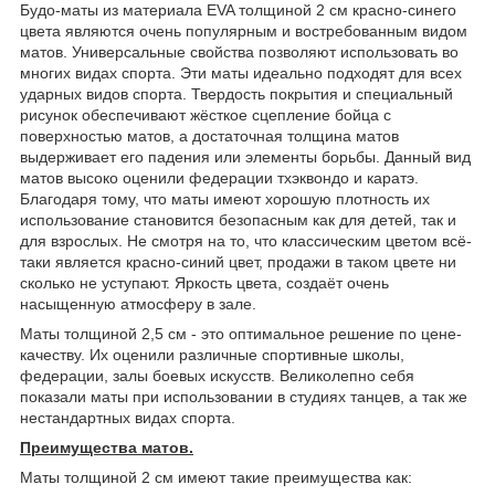
Будо-маты из материала EVA толщиной 2 см красно-синего
цвета являются очень популярным и востребованным видом
матов. Универсальные свойства позволяют использовать во
многих видах спорта. Эти маты идеально подходят для всех
ударных видов спорта. Твердость покрытия и специальный
рисунок обеспечивают жёсткое сцепление бойца с
поверхностью матов, а достаточная толщина матов
выдерживает его падения или элементы борьбы. Данный вид
матов высоко оценили федерации тхэквондо и каратэ.
Благодаря тому, что маты имеют хорошую плотность их
использование становится безопасным как для детей, так и
для взрослых. Не смотря на то, что классическим цветом всё-
таки является красно-синий цвет, продажи в таком цвете ни
сколько не уступают. Яркость цвета, создаёт очень
насыщенную атмосферу в зале.
Маты толщиной 2,5 см - это оптимальное решение по цене-
качеству. Их оценили различные спортивные школы,
федерации, залы боевых искусств. Великолепно себя
показали маты при использовании в студиях танцев, а так же
нестандартных видах спорта.
Преимущества матов.
Маты толщиной 2 см имеют такие преимущества как: