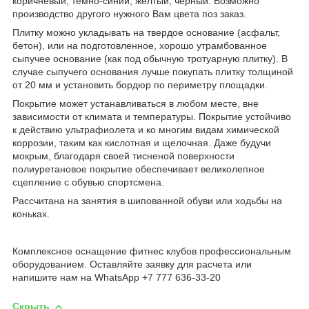
коричневый, темно-синий, желтый, черный. Возможно
производство другого нужного Вам цвета поз заказ.
Плитку можно укладывать на твердое основание (асфальт,
бетон), или на подготовленное, хорошо утрамбованное
сыпучее основание (как под обычную тротуарную плитку). В
случае сыпучего основания лучше покупать плитку толщиной
от 20 мм и установить бордюр по периметру площадки.
Покрытие может устанавливаться в любом месте, вне
зависимости от климата и температуры. Покрытие устойчиво
к действию ультрафиолета и ко многим видам химической
коррозии, таким как кислотная и щелочная. Даже будучи
мокрым, благодаря своей тисненой поверхности
полиуретановое покрытие обеспечивает великолепное
сцепление с обувью спортсмена.
Рассчитана на занятия в шипованной обуви или ходьбы на
коньках.
Комплексное оснащение фитнес клубов профессиональным
оборудованием. Оставляйте заявку для расчета или
напишите нам на WhatsApp +7 777 636-33-20
Скрыть