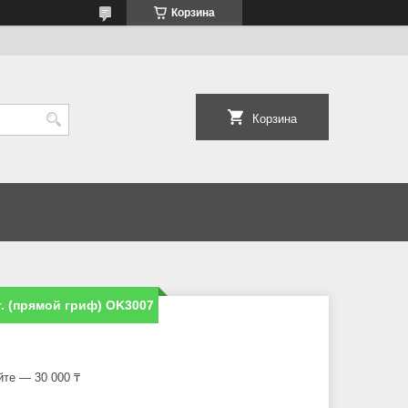
Корзина
Корзина
г. (прямой гриф) OK3007
йте — 30 000 ₸