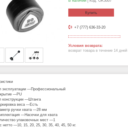
В наличии
Код:
OK3007
Купить
+7 (777) 636-33-20
возврат товара в течение 14 дне
ристики
п эксплуатации —Профессиональный
крытие —PU
п конструкции —Штанга
ркировка веса —Есть
аметр ручки хвата —28 мм
мплектация —Насечки для хвата
личество упаковочных мест —1
с нетто —10, 15, 20, 25, 30, 35, 40, 45, 50 кг.