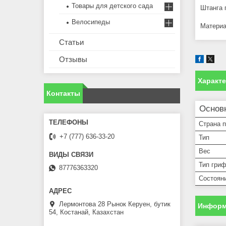
Товары для детского сада
Штанга 
Велосипеды
Материа
Статьи
Отзывы
Характ
Контакты
Основ
Страна 
+7 (777) 636-33-20
Тип
Вес
Тип гри
87776363320
Состоян
Лермонтова 28 Рынок Керуен, бутик
Информ
54, Костанай, Казахстан