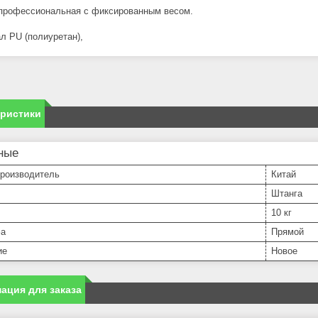
профессиональная с фиксированным весом.
л PU (полиуретан),
еристики
ные
производитель
Китай
Штанга
10 кг
фа
Прямой
ие
Новое
ация для заказа