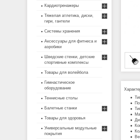
Кардиотренажеры
Тяжелая атлетика, диски,
гири, гантели
Системы хранения
Аксессуары для фитнеса и
аэробики
Шведские стенки, детские
спортивные комплексы
Товары для волейбола
Гимнастическое
оборудование
Характе
Ти
Теннисные столы
По
Балетные станки
Ти
Ма
Товары для здоровья
Ди
Ко
Универсальные модульные
Ко
покрытия
Ве