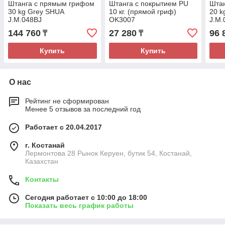
Штанга с прямым грифом
Штанга с покрытием PU
Шта
30 kg Grey SHUA
10 кг. (прямой гриф)
20 k
J.M.048BJ
OK3007
J.M.
144 760
27 280
96 
₸
₸
Купить
Купить
О нас
Рейтинг не сформирован
Менее 5 отзывов за последний год
Работает с 20.04.2017
г. Костанай
Лермонтова 28 Рынок Керуен, бутик 54, Костанай,
Казахстан
Контакты
Сегодня работает с 10:00 до 18:00
Показать весь график работы