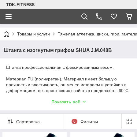
TDK-FITNESS
Товары и услуги
Тяжелая атлетика, диски, гири, гантел
Штанга с изогнутым грифом SHUA J.M.048B
Штанга профессиональная с фиксированным весом.
Материал PU (полиуретан), Материал имеет большую
прочность и эластичность, он менее истираем и устойчив к
деформациям, не теряет своих свойств в пределах от -60°С
до +80°С, а также имеет длительный срок службы.
Показать всё
Гриф металлический изогнутой формы. На поверхность
грифа нанесена насечка для удобства хвата и
предотвращения проскальзывания снаряда.
Сортировка
0
Фильтры
На торце штанги расположен объемный логотип