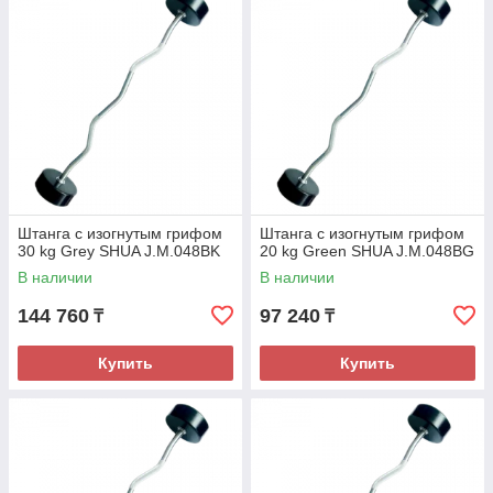
производителя и номинал гантели.
Каждому весу соответсвует определенный цвет, (10 кг.-
голубой, 15 кг. -фиолетовый, 20 кг. -зеленый, 25 кг. - красный,
30 кг. - серый). Длина штанги 1100 мм.
Штанга с изогнутым грифом
Штанга с изогнутым грифом
30 kg Grey SHUA J.M.048BK
20 kg Green SHUA J.M.048BG
В наличии
В наличии
144 760
97 240
₸
₸
Купить
Купить