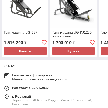
Гакк-машина UG-657
Гакк-машина UG-KJ1250
Гак
жим ногами
1 516 200
1 790 910
1 4
₸
₸
Купить
Купить
О нас
Рейтинг не сформирован
Менее 5 отзывов за последний год
Работает с 20.04.2017
г. Костанай
Лермонтова 28 Рынок Керуен, бутик 54, Костанай,
Казахстан