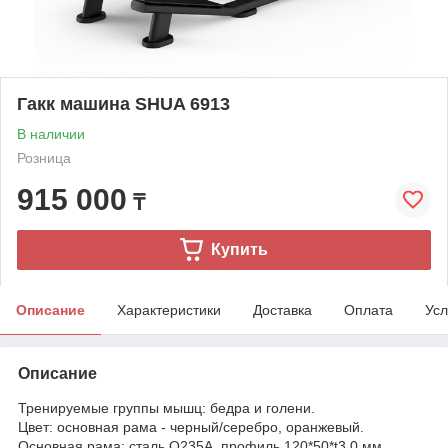
Гакк машина SHUA 6913
В наличии
Розница
915 000
₸
Купить
Описание
Характеристики
Доставка
Оплата
Усл
Описание
Тренируемые группы мышц: бедра и голени.
Цвет: основная рама - черный/серебро, оранжевый.
Основная рама: сталь Q235A, профиль 120*50*t3.0 мм.