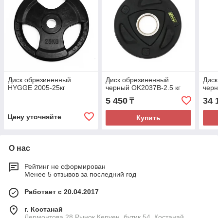
Диск обрезиненный
Диск обрезиненный
Диск
HYGGE 2005-25кг
черный OK2037B-2.5 кг
черн
5 450
34 
₸
Цену уточняйте
Купить
О нас
Рейтинг не сформирован
Менее 5 отзывов за последний год
Работает с 20.04.2017
г. Костанай
Лермонтова 28 Рынок Керуен, бутик 54, Костанай,