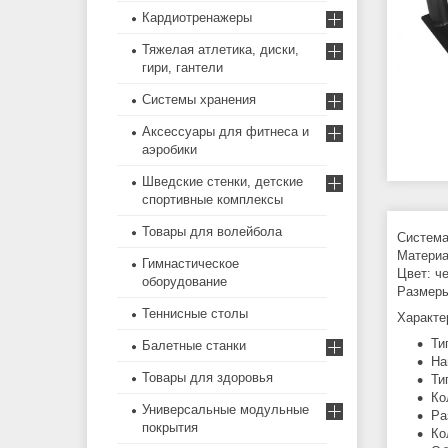
Кардиотренажеры
Тяжелая атлетика, диски,
гири, гантели
Системы хранения
Аксессуары для фитнеса и
аэробики
Шведские стенки, детские
спортивные комплексы
Товары для волейбола
Система
Материал
Гимнастическое
Цвет: ч
оборудование
Размеры 
Теннисные столы
Характе
Ти
Балетные станки
На
Товары для здоровья
Ти
Ко
Универсальные модульные
Ра
покрытия
Ко