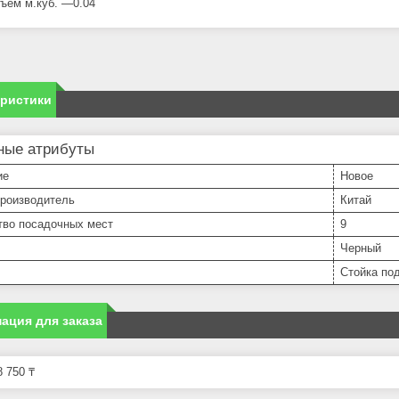
ъем м.куб. —0.04
еристики
ные атрибуты
ие
Новое
производитель
Китай
тво посадочных мест
9
Черный
Стойка по
ация для заказа
 750 ₸