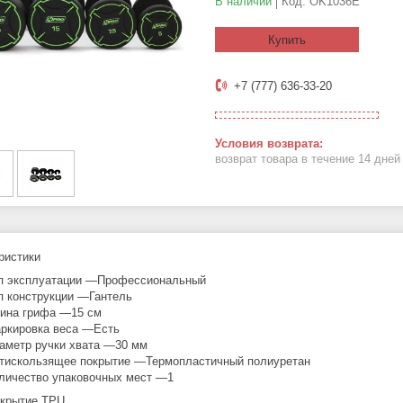
В наличии
Код:
OK1036E
Купить
+7 (777) 636-33-20
возврат товара в течение 14 дне
ристики
п эксплуатации —Профессиональный
п конструкции —Гантель
ина грифа —15 см
ркировка веса —Есть
аметр ручки хвата —30 мм
тискользящее покрытие —Термопластичный полиуретан
личество упаковочных мест —1
крытие TPU