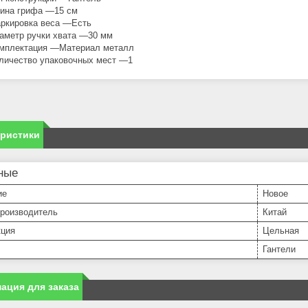
ина грифа —15 см
ркировка веса —Есть
аметр ручки хвата —30 мм
мплектация —Материал металл
личество упаковочных мест —1
еристики
ные
ие
Новое
производитель
Китай
кция
Цельная
Гантели
ация для заказа