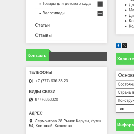
Товары для детского сада
Дл
Ма
Велосипеды
Ди
Ко
Статьи
Ко
Отзывы
Контакты
Характ
Основ
+7 (777) 636-33-20
Состоян
Страна 
87776363320
Констру
Тип
Лермонтова 28 Рынок Керуен, бутик
Информ
54, Костанай, Казахстан