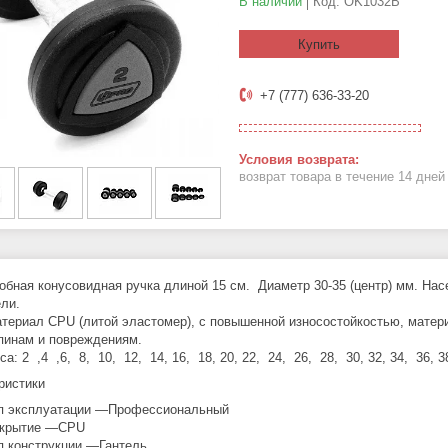
В наличии
Код:
OK1032B
Купить
+7 (777) 636-33-20
возврат товара в течение 14 дне
обная конусовидная ручка длиной 15 см. Диаметр 30-35 (центр) мм. Нас
ели.
териал CPU (литой эластомер), с повышенной износостойкостью, матери
пинам и повреждениям.
са: 2 ,4 ,6, 8, 10, 12, 14, 16, 18, 20, 22, 24, 26, 28, 30, 32, 34, 36, 38
ристики
п эксплуатации —Профессиональный
крытие —CPU
п конструкции —Гантель