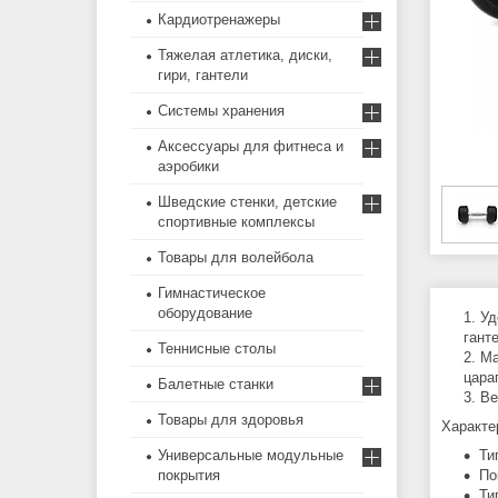
Кардиотренажеры
Тяжелая атлетика, диски,
гири, гантели
Системы хранения
Аксессуары для фитнеса и
аэробики
Шведские стенки, детские
спортивные комплексы
Товары для волейбола
Гимнастическое
оборудование
Уд
гант
Теннисные столы
Ма
цара
Балетные станки
Ве
Товары для здоровья
Характе
Универсальные модульные
Ти
покрытия
По
Ти