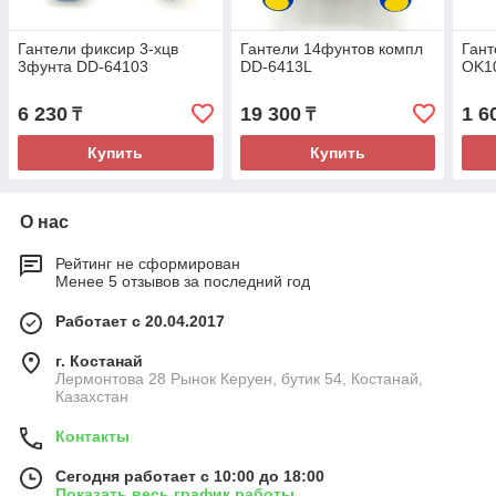
Гантели фиксир 3-хцв
Гантели 14фунтов компл
Гант
3фунта DD-64103
DD-6413L
OK1
6 230
19 300
1 6
₸
₸
Купить
Купить
О нас
Рейтинг не сформирован
Менее 5 отзывов за последний год
Работает с 20.04.2017
г. Костанай
Лермонтова 28 Рынок Керуен, бутик 54, Костанай,
Казахстан
Контакты
Сегодня работает с 10:00 до 18:00
Показать весь график работы