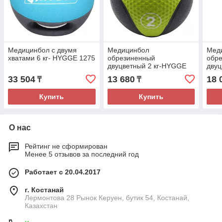
Медицинбол с двумя
Медицинбол
Мед
хватами 6 кг- HYGGE 1275
обрезиненный
обр
двуцветный 2 кг-HYGGE
двуц
1240
124
33 504
13 680
18 
₸
₸
Купить
Купить
О нас
Рейтинг не сформирован
Менее 5 отзывов за последний год
Работает с 20.04.2017
г. Костанай
Лермонтова 28 Рынок Керуен, бутик 54, Костанай,
Казахстан