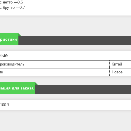
с нетто —0,6
с брутто —0,7
еристики
ные
производитель
Китай
ие
Новое
ация для заказа
100 ₸