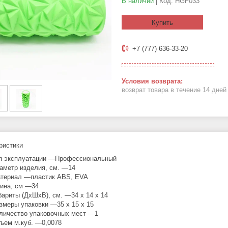
В наличии
Код:
HGF033
Купить
+7 (777) 636-33-20
возврат товара в течение 14 дне
ристики
п эксплуатации —Профессиональный
аметр изделия, см. —14
териал —пластик ABS, EVA
ина, см —34
бариты (ДхШхВ), см. —34 х 14 х 14
змеры упаковки —35 х 15 х 15
личество упаковочных мест —1
ъем м.куб. —0,0078