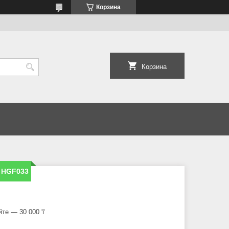
Корзина
Корзина
 HGF033
йте — 30 000 ₸