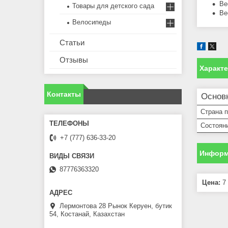
Ве
Товары для детского сада
Ве
Велосипеды
Статьи
Отзывы
Характ
Контакты
Основ
Страна 
Состоян
+7 (777) 636-33-20
Информ
87776363320
Цена:
7 
Лермонтова 28 Рынок Керуен, бутик
54, Костанай, Казахстан