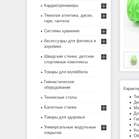
Кардиотренажеры
Тяжелая атлетика, диски,
гири, гантели
Системы хранения
Аксессуары для фитнеса и
аэробики
Шведские стенки, детские
спортивные комплексы
Товары для волейбола
Гимнастическое
оборудование
Характе
Ти
Теннисные столы
Ди
Балетные станки
Ма
Дл
Товары для здоровья
Га
Ра
Универсальные модульные
Ко
покрытия
Об