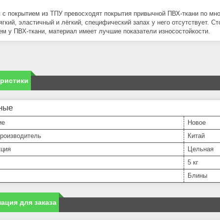
 с покрытием из ТПУ превосходят покрытия привычной ПВХ-ткани по мн
ягкий, эластичный и лёгкий, специфический запах у него отсутствует. С
ем у ПВХ-ткани, материал имеет лучшие показатели износостойкости.
еристики
ные
ие
Новое
производитель
Китай
кция
Цельная
5 кг
Блины
ация для заказа