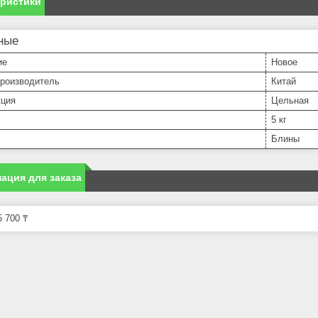
еристики
ные
ие
Новое
производитель
Китай
кция
Цельная
5 кг
Блины
ация для заказа
 700 ₸