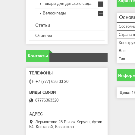
Характ
Товары для детского сада
Велосипеды
Основ
Статьи
Состоян
Страна 
Отзывы
Констру
Вес
Контакты
Тип
Информ
+7 (777) 636-33-20
Цена:
15
87776363320
Лермонтова 28 Рынок Керуен, бутик
54, Костанай, Казахстан