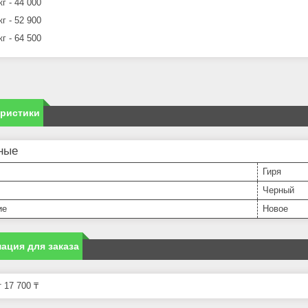
кг - 44 000
кг - 52 900
кг - 64 500
еристики
ные
Гиря
Черный
ие
Новое
ация для заказа
 17 700 ₸