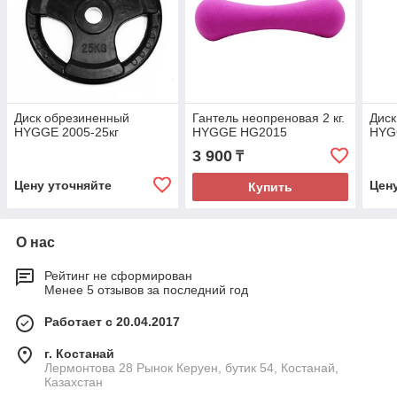
Диск обрезиненный
Гантель неопреновая 2 кг.
Диск
HYGGE 2005-25кг
HYGGE HG2015
HYG
3 900
₸
Цену уточняйте
Цен
Купить
О нас
Рейтинг не сформирован
Менее 5 отзывов за последний год
Работает с 20.04.2017
г. Костанай
Лермонтова 28 Рынок Керуен, бутик 54, Костанай,
Казахстан