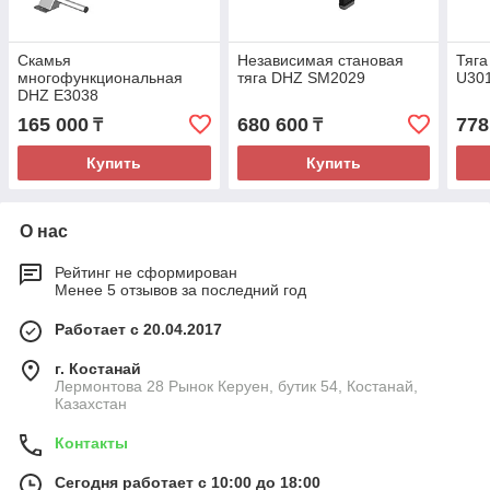
Скамья
Независимая становая
Тяга
многофункциональная
тяга DHZ SM2029
U30
DHZ E3038
165 000
680 600
778
₸
₸
Купить
Купить
О нас
Рейтинг не сформирован
Менее 5 отзывов за последний год
Работает с 20.04.2017
г. Костанай
Лермонтова 28 Рынок Керуен, бутик 54, Костанай,
Казахстан
Контакты
Сегодня работает с 10:00 до 18:00