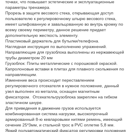
точках, что повышает эстетические и эксплуатационные
параметры тренажера.
Прорезь в защите весового стека, открывающая доступ
пользователю к регулировочному штырю весового стека,
имеет шлифованную и завальцованную во внутрь кромку по
всему своему периметру, данное решение придает
дополнительную жесткость элементу.
Пластиковый держатель для бутылки/телефона.
Наглядная инструкция по выполнению упражнений.
Направляющие для грузоблока выполнены из нержавеющей
трубы диаметром 20 мм
Грузоблок: Плиты металлические с порошковой окраской.
Капролоновые вставки в плитах для плавного скольжения по
направляющим.
Изменение веса происходит переставлением
регулировочного отсекателя в нужное положение, данный
узел выполнен из металла, оснащен магнитным
фиксатором. Отсекательгрузоблока закреплен на гибком
эластичном шнуре.
Для приведения в движение грузов используется
комбинированная система нагрузки, высокопрочный
армированный 8-ю кевларовыми нитями ремень, имеющий
сечение 25*3мм, и стальной трос в PVC оплетке 5,8 мм.
Яркий полуавтоматический фиксатор регулировки положения