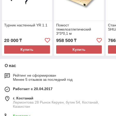
Турник настенный YR 1.1
Помост
Стан
тяжелоатлетический
SHU
3*3*0,1 м
20 000
958 500
766
₸
₸
Купить
Купить
О нас
Рейтинг не сформирован
Менее 5 отзывов за последний год
Работает с 20.04.2017
г. Костанай
Лермонтова 28 Рынок Керуен, бутик 54, Костанай,
Казахстан
Контакты