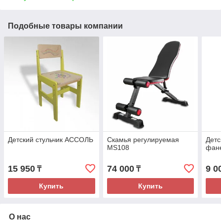
Подобные товары компании
Детский стульчик АССОЛЬ
Скамья регулируемая
Детс
MS108
фан
15 950
74 000
9 0
₸
₸
Купить
Купить
О нас