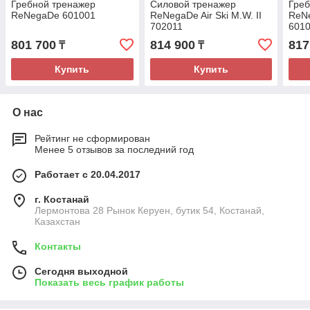
Гребной тренажер
Силовой тренажер
Греб
ReNеgаDe 601001
ReNеgаDe Air Ski M.W. II
ReNe
702011
601
801 700
814 900
817
₸
₸
Купить
Купить
О нас
Рейтинг не сформирован
Менее 5 отзывов за последний год
Работает с 20.04.2017
г. Костанай
Лермонтова 28 Рынок Керуен, бутик 54, Костанай,
Казахстан
Контакты
Сегодня выходной
Показать весь график работы