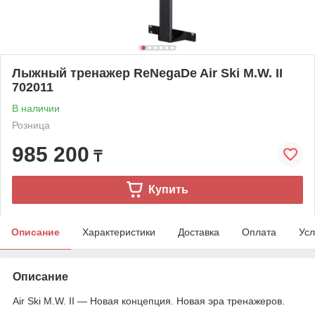
Лыжный тренажер ReNеgаDe Air Ski M.W. II
702011
В наличии
Розница
985 200
₸
Купить
Описание
Характеристики
Доставка
Оплата
Усл
Описание
Air Ski M.W. II — Новая концепция. Новая эра тренажеров.