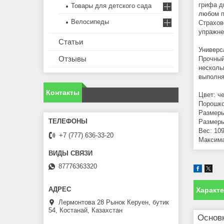
грифа д
Товары для детского сада
любом п
Велосипеды
Страхов
упражне
Статьи
Универс
Отзывы
Прочный
несколь
выполн
Контакты
Цвет: ч
Порошко
Размеры
Размеры 
Вес: 109
+7 (777) 636-33-20
Максима
87776363320
Характ
Лермонтова 28 Рынок Керуен, бутик
54, Костанай, Казахстан
Основ