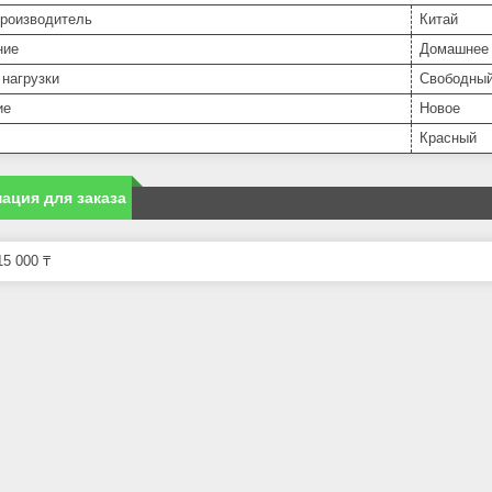
производитель
Китай
ние
Домашнее
нагрузки
Свободный
ие
Новое
Красный
ация для заказа
5 000 ₸