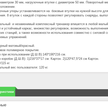
иаметром 30 мм, нагрузочные втулки с диаметром 50 мм. Поворотный м
оложении.
очные упоры устанавливаются на боковые втулки на нужной высоте для
ния. 8 втулок с каждой стороны позволяют регулировать снаряды, выпо
альный и незаменимый комплексный тренажер впишется в любой малый
 и устойчивый каркас, множество регулировок, возможность выполнения
ких станций, а также возможности использования совместно с силовой 
яемых упражнений.
ерный матовый/красный.
вое полимерное покрытие.
 при использовании (Д.Ш.B):140*190*216 см.
коробок (Д.Ш.B): 1)216*37*17 см. Картон. 2)120*47,5*24 см Картон.
/115 кг.
льный вес пользователя: 120 кг.
еристики
ные