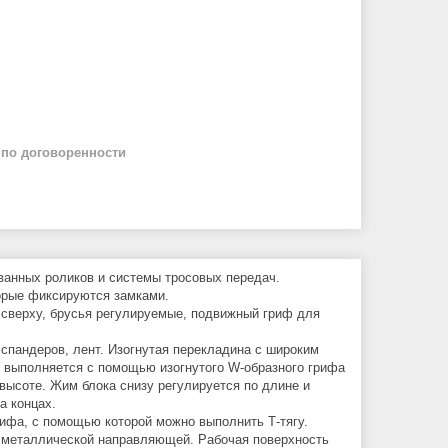
й
по договоренности
ованных роликов и системы тросовых передач.
торые фиксируются замками.
а сверху, брусья регулируемые, подвижный гриф для
эспандеров, лент. Изогнутая перекладина с широким
, выполняется с помощью изогнутого W-образного грифа
ысоте. Жим блока снизу регулируется по длине и
а концах.
ифа, с помощью которой можно выполнить Т-тягу.
 металлической направляющей. Рабочая поверхность