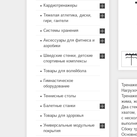
Кардиотренажеры
Тяжелая атлетика, диски,
гири, гантели
Системы хранения
Аксессуары для фитнеса и
аэробики
Шведские стенки, детские
спортивные комплексы
Товары для волейбола
Гимнастическое
Тренаже
оборудование
Нагрузо
Теннисные столы
Тренаже
жима, ж
Балетные станки
Два сте
хватом,
Товары для здоровья
с неско
выполня
Универсальные модульные
Сбоку т
покрытия
Основно