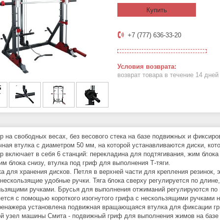
Купить
+7 (777) 636-33-20
возврат товара в течение 14 дне
р на свободных весах, без весового стека на базе подвижных и фиксир
чная втулка с диаметром 50 мм, на которой устанавливаются диски, ко
р включает в себя 6 станций: перекладина для подтягивания, жим блок
им блока снизу, втулка под гриф для выполнения Т-тяги.
ка для хранения дисков. Петля в верхней части для крепления резинок, 
 нескользящие удобные ручки. Тяга блока сверху регулируется по длине
льзящими ручками. Брусья для выполнения отжиманий регулируются по в
ется с помощью короткого изогнутого грифа с нескользящими ручками н
ренажера установлена подвижная вращающаяся втулка для фиксации гр
й узел машины Смита - подвижный гриф для выполнения жимов на базе