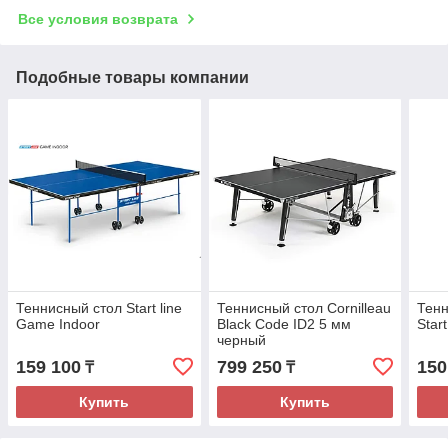
Все условия возврата
Подобные товары компании
Теннисный стол Start line
Теннисный стол Cornilleau
Тенн
Game Indoor
Black Code ID2 5 мм
Start
черный
159 100
799 250
150
₸
₸
Купить
Купить