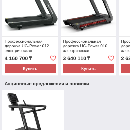
Профессиональная
Профессиональная
Про
дорожка UG-Power 012
дорожка UG-Power 010
доро
электрическая
электрическая
элек
4 160 700
3 640 110
2 6
₸
₸
Купить
Купить
Акционные предложения и новинки