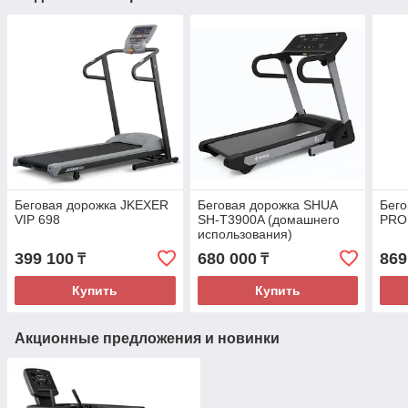
Беговая дорожка JKEXER
Беговая дорожка SHUA
Бег
VIP 698
SH-T3900A (домашнего
PRO
использования)
399 100
680 000
869
₸
₸
Купить
Купить
Акционные предложения и новинки