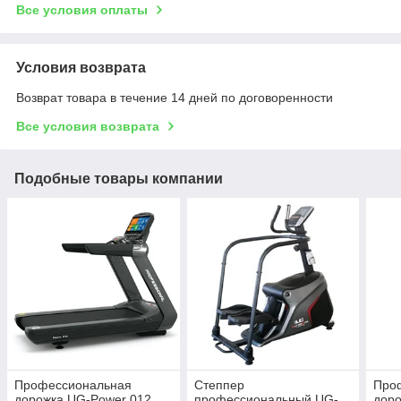
Все условия оплаты
Условия возврата
Возврат товара в течение 14 дней по договоренности
Все условия возврата
Подобные товары компании
Профессиональная
Степпер
Про
дорожка UG-Power 012
профессиональный UG-
доро