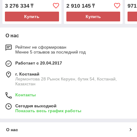
3 276 334
2 910 145
971
₸
₸
Купить
Купить
О нас
Рейтинг не сформирован
Менее 5 отзывов за последний год
Работает с 20.04.2017
г. Костанай
Лермонтова 28 Рынок Керуен, бутик 54, Костанай,
Казахстан
Контакты
Сегодня выходной
Показать весь график работы
О нас