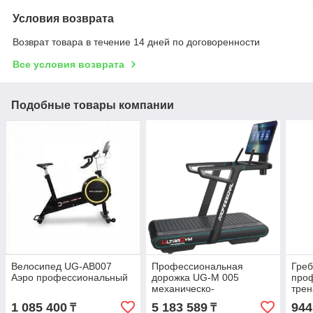
Условия возврата
Возврат товара в течение 14 дней по договоренности
Все условия возврата
Подобные товары компании
Велосипед UG-AB007
Профессиональная
Гре
Аэро профессиональный
дорожка UG-M 005
про
механическо-
трен
электрическая
UG-
1 085 400
5 183 589
944
₸
₸