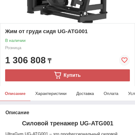
Жим от груди сидя UG-ATG001
В наличии
Розница
1 306 808
₸
Купить
Описание
Характеристики
Доставка
Оплата
Усл
Описание
Силовой тренажер UG-ATG001
UltraGym UG‑ATG001 – это профессиональный силовой