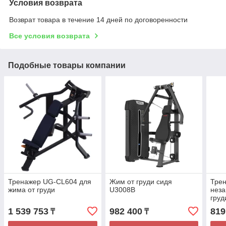
Условия возврата
Возврат товара в течение 14 дней по договоренности
Все условия возврата
Подобные товары компании
Тренажер UG-CL604 для
Жим от груди сидя
Тре
жима от груди
U3008B
неза
груд
1 539 753
982 400
819
₸
₸