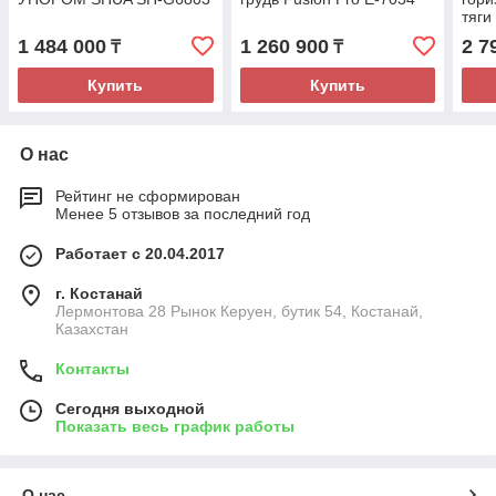
тяги
1 484 000
1 260 900
2 7
₸
₸
Купить
Купить
О нас
Рейтинг не сформирован
Менее 5 отзывов за последний год
Работает с 20.04.2017
г. Костанай
Лермонтова 28 Рынок Керуен, бутик 54, Костанай,
Казахстан
Контакты
Сегодня выходной
Показать весь график работы
О нас