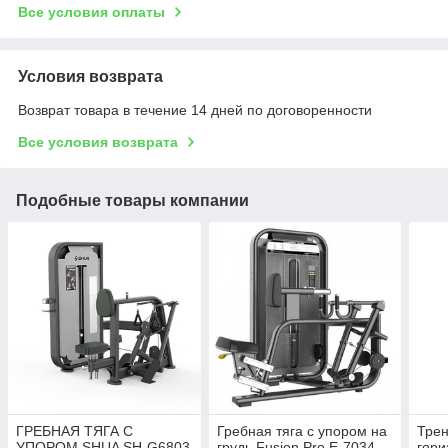
Все условия оплаты
Условия возврата
Возврат товара в течение 14 дней по договоренности
Все условия возврата
Подобные товары компании
ГРЕБНАЯ ТЯГА С
Гребная тяга с упором на
Тре
УПОРОМ SHUA SH-G6803
грудь Fusion Pro E-7034
гори