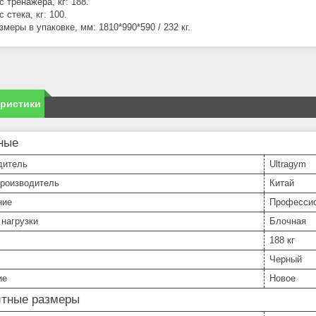
с тренажера, кг: 188.
с стека, кг: 100.
змеры в упаковке, мм: 1810*990*590 / 232 кг.
еристики
ные
дитель
Ultragym
производитель
Китай
ние
Професси
нагрузки
Блочная
188 кг
Черный
ие
Новое
итные размеры