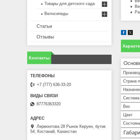
Ве
Товары для детского сада
Ве
Ра
Велосипеды
Статьи
Отзывы
Характ
Контакты
Основ
Произво
Страна 
+7 (777) 636-33-20
Назначе
Система 
87776363320
Вес
Цвет
Состоян
Лермонтова 28 Рынок Керуен, бутик
54, Костанай, Казахстан
Габар