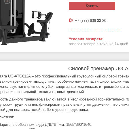
Купить
+7 (777) 636-33-20
возврат товара в течение 14 дне
Силовой тренажер UG-
тяга UG‑ATG012A – это профессиональный грузоблочный силовой тренаж
ванной тренировки мышц спины, особенно нижней части широчайших мышц
используется в фитнес‑клубах, спортивных комплексах и тренажёрных 
рования правильной техники тяговых движений.
ость данного тренажёра заключается в изолированной горизонтальной 
 упором груди или ног, фиксирован правильный угол движения, что снижа
ной для пользователей любого уровня подготовки.
ристики:
бариты в собранном виде Д*Ш*В, мм: 1565*890*1640.