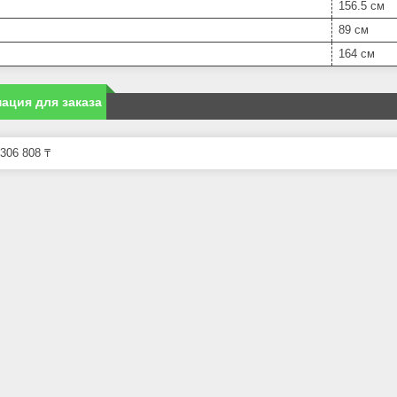
156.5 см
89 см
164 см
ация для заказа
306 808 ₸