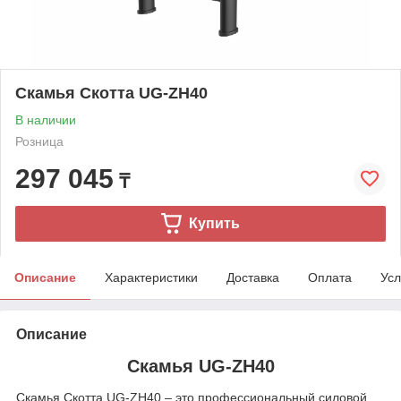
Скамья Скотта UG-ZH40
В наличии
Розница
297 045
₸
Купить
Описание
Характеристики
Доставка
Оплата
Усл
Описание
Скамья UG-ZH40
Скамья Скотта UG‑ZH40 – это профессиональный силовой