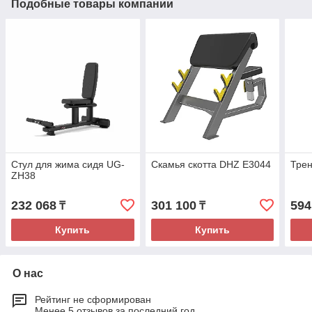
Подобные товары компании
Стул для жима сидя UG-
Скамья скотта DHZ E3044
Тре
ZH38
232 068
301 100
594
₸
₸
Купить
Купить
О нас
Рейтинг не сформирован
Менее 5 отзывов за последний год