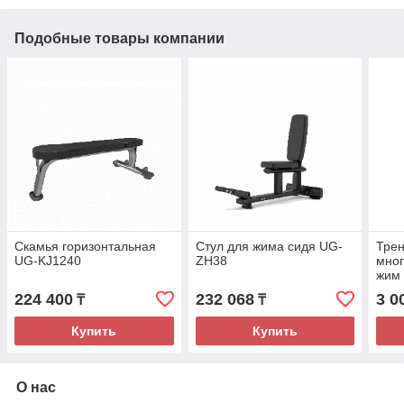
Подобные товары компании
Скамья горизонтальная
Стул для жима сидя UG-
Тре
UG-KJ1240
ZH38
мно
жим
224 400
232 068
3 0
₸
₸
Купить
Купить
О нас