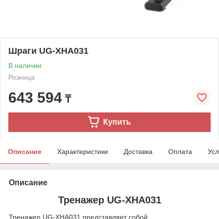
Шраги UG-XHA031
В наличии
Розница
643 594
₸
Купить
Описание
Характеристики
Доставка
Оплата
Усл
Описание
Тренажер UG-XHA031
Тренажер UG-XHA031 представляет собой