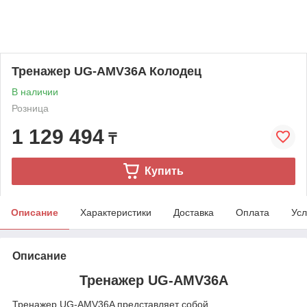
Тренажер UG-AMV36A Колодец
В наличии
Розница
1 129 494
₸
Купить
Описание
Характеристики
Доставка
Оплата
Усл
Описание
Тренажер UG-AMV36A
Тренажер UG-AMV36A представляет собой