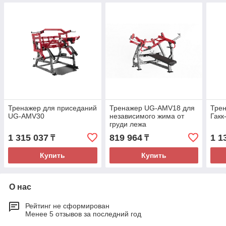
Тренажер для приседаний
Тренажер UG-AMV18 для
Тре
UG-AMV30
независимого жима от
Гакк
груди лежа
1 315 037
819 964
1 1
₸
₸
Купить
Купить
О нас
Рейтинг не сформирован
Менее 5 отзывов за последний год