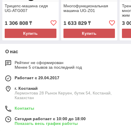
Трицепс-машина сидя
Многофункциональная
Тре
UG-ATG007
машина UG-Z01
мно
жим
1 306 808
1 633 829
3 0
₸
₸
Купить
Купить
О нас
Рейтинг не сформирован
Менее 5 отзывов за последний год
Работает с 20.04.2017
г. Костанай
Лермонтова 28 Рынок Керуен, бутик 54, Костанай,
Казахстан
Контакты
Сегодня работает с 10:00 до 18:00
Показать весь график работы