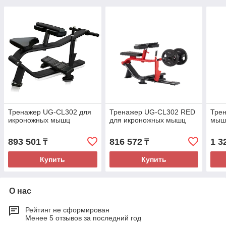
Тренажер UG-CL302 для
Тренажер UG-CL302 RED
Трен
икроножных мышц
для икроножных мышц
мыш
893 501
816 572
1 3
₸
₸
Купить
Купить
О нас
Рейтинг не сформирован
Менее 5 отзывов за последний год