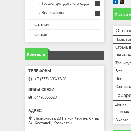
Товары для детского сада
Велосипеды
Характ
Статьи
Основ
Отзывы
Произво
Страна 
Контакты
Назначе
Трениру
Вес
Цвет
+7 (777) 636-33-20
Состоян
Габар
87776363320
Длина
Ширина
Лермонтова 28 Рынок Керуен, бутик
Высота
54, Костанай, Казахстан