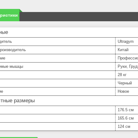
еристики
ные
дитель
Ultragym
производитель
Китай
ние
Професси
емые мышцы
Руки, Груд
28 кг
Черный
ие
Новое
итные размеры
176.5 см
165.6 см
124 см